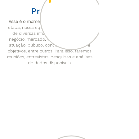
Preparar
Esse é o momento das perguntas.
Nessa
etapa, nossa equipe fará o levantamento
de diversas informações sobre o seu
negócio, mercado, vendas, segmento de
atuação, público, concorrentes, metas e
objetivos, entre outros. Para isso, faremos
reuniões, entrevistas, pesquisas e análises
de dados disponíveis.